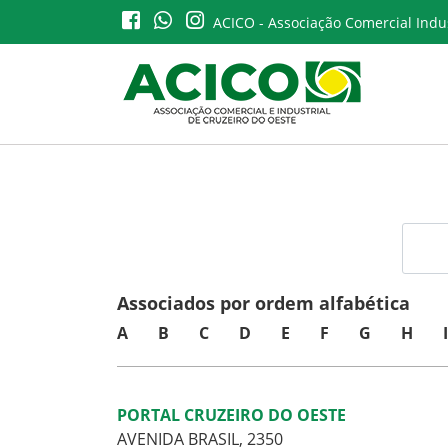
ACICO - Associação Comercial Indus
Associados por ordem alfabética
A
B
C
D
E
F
G
H
I
PORTAL CRUZEIRO DO OESTE
AVENIDA BRASIL, 2350