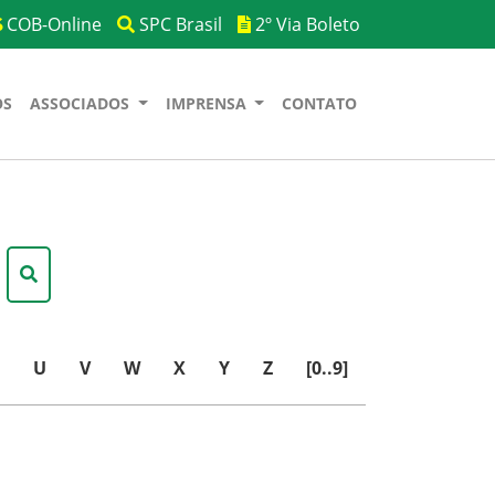
COB-Online
SPC Brasil
2º Via Boleto
OS
ASSOCIADOS
IMPRENSA
CONTATO
U
V
W
X
Y
Z
[0..9]