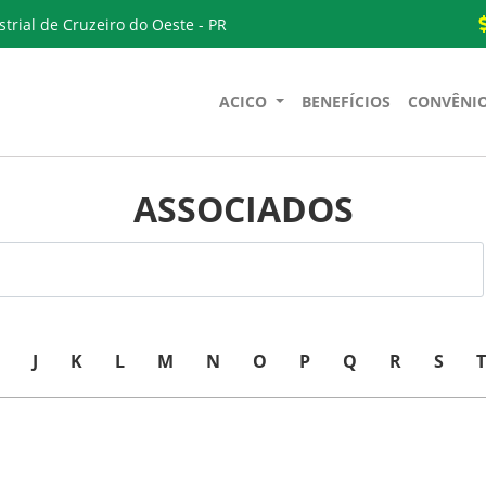
trial de Cruzeiro do Oeste - PR
ACICO
BENEFÍCIOS
CONVÊNI
ASSOCIADOS
J
K
L
M
N
O
P
Q
R
S
T