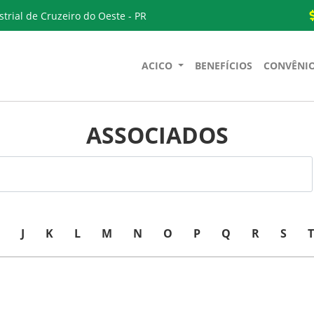
trial de Cruzeiro do Oeste - PR
ACICO
BENEFÍCIOS
CONVÊNI
ASSOCIADOS
J
K
L
M
N
O
P
Q
R
S
T