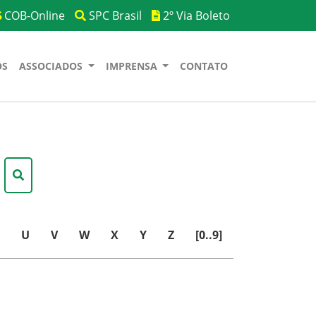
COB-Online
SPC Brasil
2º Via Boleto
OS
ASSOCIADOS
IMPRENSA
CONTATO
U
V
W
X
Y
Z
[0..9]