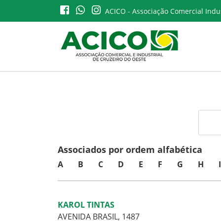
ACICO - Associação Comercial Indus
Associados por ordem alfabética
A
B
C
D
E
F
G
H
I
KAROL TINTAS
AVENIDA BRASIL, 1487